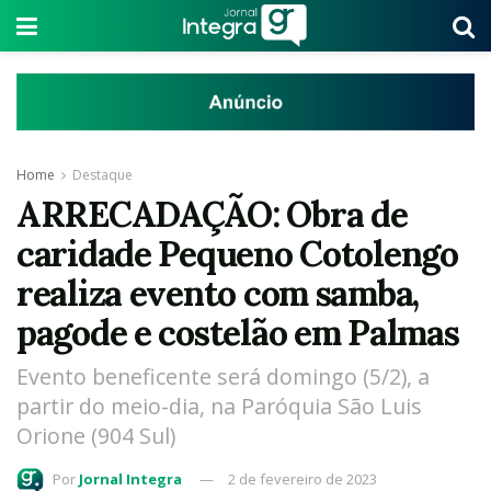
Home
Destaque
ARRECADAÇÃO: Obra de
caridade Pequeno Cotolengo
realiza evento com samba,
pagode e costelão em Palmas
Evento beneficente será domingo (5/2), a
partir do meio-dia, na Paróquia São Luis
Orione (904 Sul)
Por
Jornal Integra
2 de fevereiro de 2023