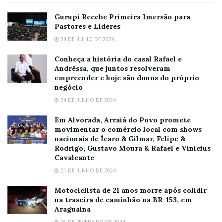
Gurupi Recebe Primeira Imersão para
Pastores e Líderes
24 DE JULHO DE 2024
Conheça a história do casal Rafael e
Andrêssa, que juntos resolveram
empreender e hoje são donos do próprio
negócio
24 DE JUNHO DE 2024
Em Alvorada, Arraiá do Povo promete
movimentar o comércio local com shows
nacionais de Ícaro & Gilmar, Felipe &
Rodrigo, Gustavo Moura & Rafael e Vinicius
Cavalcante
21 DE JUNHO DE 2024
Motociclista de 21 anos morre após colidir
na traseira de caminhão na BR-153, em
Araguaína
16 DE FEVEREIRO DE 2024