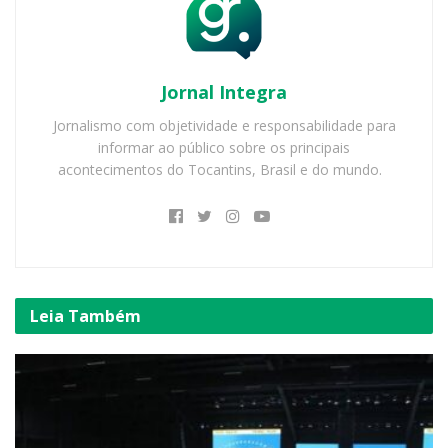
Jornal Integra
Jornalismo com objetividade e responsabilidade para
informar ao público sobre os principais
acontecimentos do Tocantins, Brasil e do mundo.
Leia
Também