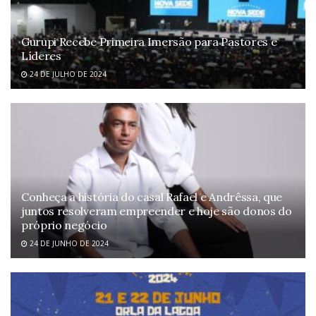
Gurupi Recebe Primeira Imersão para Pastores e
Líderes
24 DE JULHO DE 2024
Conheça a história do casal Rafael e Andrêssa, que
juntos resolveram empreender e hoje são donos do
próprio negócio
24 DE JUNHO DE 2024