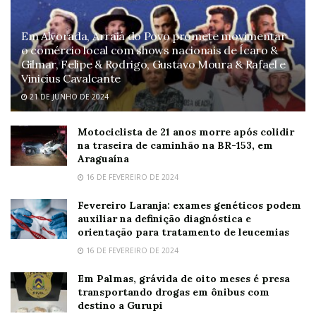
Em Alvorada, Arraiá do Povo promete movimentar
o comércio local com shows nacionais de Ícaro &
Gilmar, Felipe & Rodrigo, Gustavo Moura & Rafael e
Vinicius Cavalcante
21 DE JUNHO DE 2024
Motociclista de 21 anos morre após colidir
na traseira de caminhão na BR-153, em
Araguaína
16 DE FEVEREIRO DE 2024
Fevereiro Laranja: exames genéticos podem
auxiliar na definição diagnóstica e
orientação para tratamento de leucemias
16 DE FEVEREIRO DE 2024
Em Palmas, grávida de oito meses é presa
transportando drogas em ônibus com
destino a Gurupi