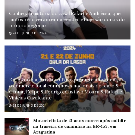
Conheça a história do casal Rafael e Andrêssa, que
juntos resolveram empreender e hoje são donos do
próprio negócio
24 DE JUNHO DE 2024
Em Alvorada, Arraiá do Povo promete movimentar
o comércio local com shows nacionais de Ícaro &
Gilmar, Felipe & Rodrigo, Gustavo Moura & Rafael e
Vinicius Cavalcante
21 DE JUNHO DE 2024
Motociclista de 21 anos morre após colidir
na traseira de caminhão na BR-153, em
Araguaína