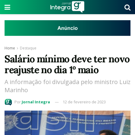
Home
Destaque
Salário mínimo deve ter novo
reajuste no dia 1º maio
A informação foi divulgada pelo ministro Luiz
Marinho
Por
Jornal Integra
12 de fevereiro de 2023