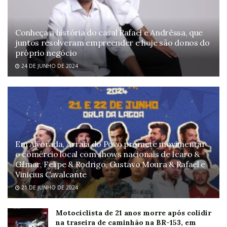
Conheça a história do casal Rafael e Andrêssa, que
juntos resolveram empreender e hoje são donos do
próprio negócio
24 DE JUNHO DE 2024
Em Alvorada, Arraiá do Povo promete movimentar
o comércio local com shows nacionais de Ícaro &
Gilmar, Felipe & Rodrigo, Gustavo Moura & Rafael e
Vinicius Cavalcante
21 DE JUNHO DE 2024
Motociclista de 21 anos morre após colidir
na traseira de caminhão na BR-153, em