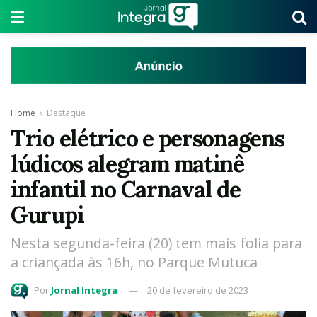
Home
Destaque
Trio elétrico e personagens
lúdicos alegram matinê
infantil no Carnaval de
Gurupi
Nesta segunda-feira (20) tem mais folia para
a criançada às 16h, no Parque Mutuca
Por
Jornal Integra
20 de fevereiro de 2023