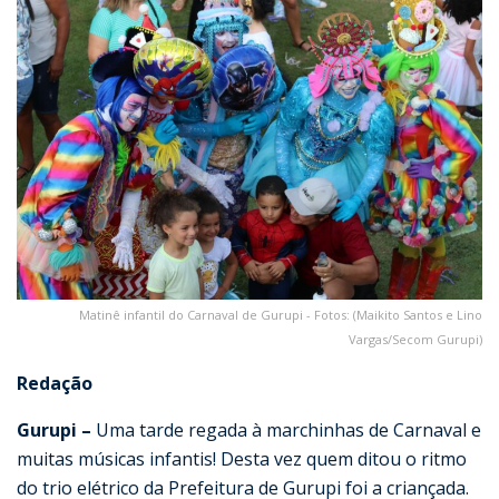
Matinê infantil do Carnaval de Gurupi - Fotos: (Maikito Santos e Lino
Vargas/Secom Gurupi)
Redação
Gurupi –
Uma tarde regada à marchinhas de Carnaval e
muitas músicas infantis! Desta vez quem ditou o ritmo
do trio elétrico da Prefeitura de Gurupi foi a criançada.