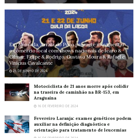
Em Alvorada, Arraiá do Povo promete movimentar
o comércio local com shows nacionais de Ícaro &
Gilmar, Felipe & Rodrigo, Gustavo Moura & Rafael e
Vinicius Cavalcante
21 DE JUNHO DE 2024
Motociclista de 21 anos morre após colidir
na traseira de caminhão na BR-153, em
Araguaína
16 DE FEVEREIRO DE 2024
Fevereiro Laranja: exames genéticos podem
auxiliar na definição diagnóstica e
orientação para tratamento de leucemias
16 DE FEVEREIRO DE 2024