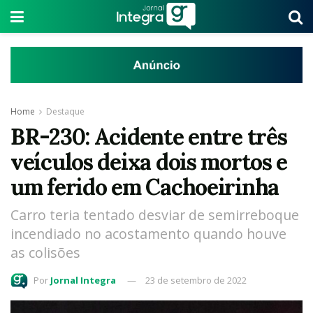
Home
Destaque
BR-230: Acidente entre três
veículos deixa dois mortos e
um ferido em Cachoeirinha
Carro teria tentado desviar de semirreboque
incendiado no acostamento quando houve
as colisões
Por
Jornal Integra
23 de setembro de 2022