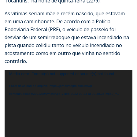
Tocantins, na noite de quinta-feira (22/9).
As vítimas seriam mãe e recém nascido, que estavam
em uma caminhonete. De acordo com a Polícia
Rodoviária Federal (PRF), o veículo de passeio foi
desviar de um semirreboque que estava incendiado na
pista quando colidiu tanto no veículo incendiado no
acostamento como em outro que vinha no sentido
contrário.
Tocador
Media error: Format(s) not supported or source(s) not found
de
Fazer download do arquivo: https://jornalintegra.com.br/wp-
vídeo
content/uploads/2022/09/WhatsApp-Video-2022-09-23-at-09.38.35.mp4?_=1