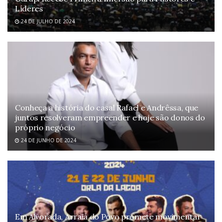
Líderes
24 DE JULHO DE 2024
Conheça a história do casal Rafael e Andrêssa, que
juntos resolveram empreender e hoje são donos do
próprio negócio
24 DE JUNHO DE 2024
Em Alvorada, Arraiá do Povo promete movimentar