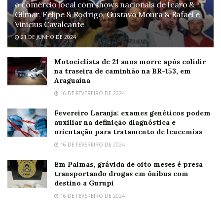
o comércio local com shows nacionais de Ícaro &
Gilmar, Felipe & Rodrigo, Gustavo Moura & Rafael e
Vinicius Cavalcante
21 DE JUNHO DE 2024
Motociclista de 21 anos morre após colidir
na traseira de caminhão na BR-153, em
Araguaína
16 DE FEVEREIRO DE 2024
Fevereiro Laranja: exames genéticos podem
auxiliar na definição diagnóstica e
orientação para tratamento de leucemias
16 DE FEVEREIRO DE 2024
Em Palmas, grávida de oito meses é presa
transportando drogas em ônibus com
destino a Gurupi
16 DE FEVEREIRO DE 2024