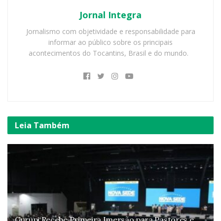
Jornal Integra
Jornalismo com objetividade e responsabilidade para
informar ao público sobre os principais
acontecimentos do Tocantins, Brasil e do mundo.
Leia
Também
Gurupi Recebe Primeira Imersão para Pastores e