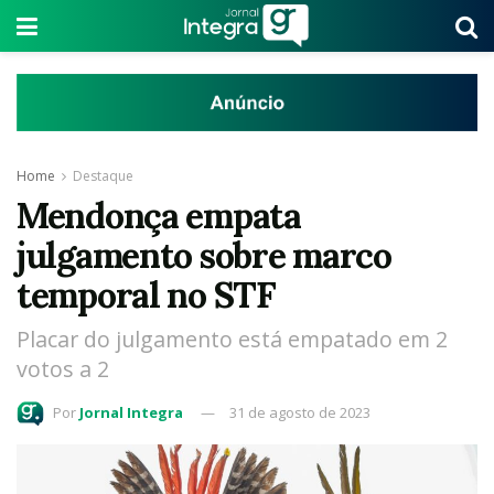
Home
Destaque
Mendonça empata
julgamento sobre marco
temporal no STF
Placar do julgamento está empatado em 2
votos a 2
Por
Jornal Integra
31 de agosto de 2023