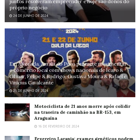
juntos resolveram empreender e hoje são donos do
próprio negócio
24 DE JUNHO DE 2024
Em Alvorada, Arraiá do Povo promete movimentar
o comércio local com shows nacionais de Ícaro &
Gilmar, Felipe & Rodrigo, Gustavo Moura & Rafael e
Vinicius Cavalcante
21 DE JUNHO DE 2024
Motociclista de 21 anos morre após colidir
na traseira de caminhão na BR-153, em
Araguaína
16 DE FEVEREIRO DE 2024
Fevereiro Laranja: exames genéticos podem