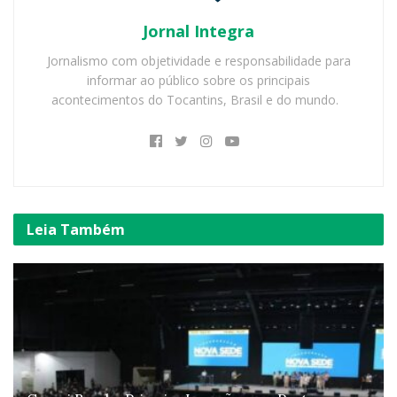
Jornal Integra
Jornalismo com objetividade e responsabilidade para
informar ao público sobre os principais
acontecimentos do Tocantins, Brasil e do mundo.
Leia
Também