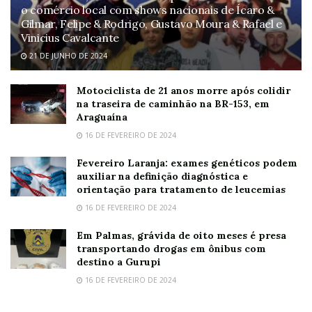
o comércio local com shows nacionais de Ícaro &
Gilmar, Felipe & Rodrigo, Gustavo Moura & Rafael e
Vinicius Cavalcante
21 DE JUNHO DE 2024
Motociclista de 21 anos morre após colidir
na traseira de caminhão na BR-153, em
Araguaína
16 DE FEVEREIRO DE 2024
Fevereiro Laranja: exames genéticos podem
auxiliar na definição diagnóstica e
orientação para tratamento de leucemias
16 DE FEVEREIRO DE 2024
Em Palmas, grávida de oito meses é presa
transportando drogas em ônibus com
destino a Gurupi
16 DE FEVEREIRO DE 2024