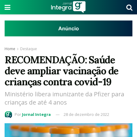
Home
Destaque
RECOMENDAÇÃO: Saúde
deve ampliar vacinação de
crianças contra covid-19
Ministério libera imunizante da Pfizer para
crianças de até 4 anos
Por
Jornal Integra
28 de dezembro de 2022