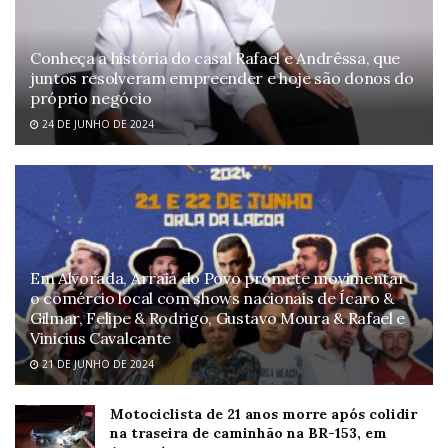
Conheça a história do casal Rafael e Andrêssa, que
juntos resolveram empreender e hoje são donos do
próprio negócio
24 DE JUNHO DE 2024
Em Alvorada, Arraiá do Povo promete movimentar
o comércio local com shows nacionais de Ícaro &
Gilmar, Felipe & Rodrigo, Gustavo Moura & Rafael e
Vinicius Cavalcante
21 DE JUNHO DE 2024
Motociclista de 21 anos morre após colidir
na traseira de caminhão na BR-153, em