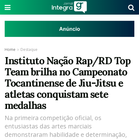
Home
Destaque
Instituto Nação Rap/RD Top
Team brilha no Campeonato
Tocantinense de Jiu-Jitsu e
atletas conquistam sete
medalhas
Na primeira competição oficial, os
entusiastas das artes marciais
demonstraram habilidade e determinação,