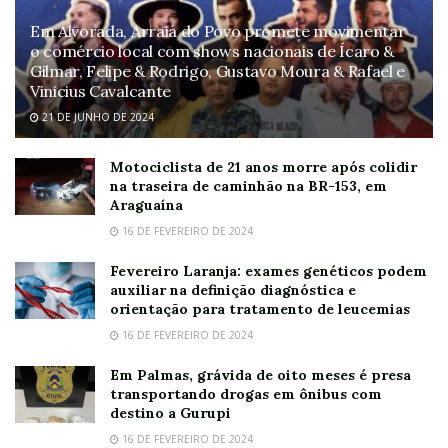
Em Alvorada, Arraiá do Povo promete movimentar
o comércio local com shows nacionais de Ícaro &
Gilmar, Felipe & Rodrigo, Gustavo Moura & Rafael e
Vinicius Cavalcante
21 DE JUNHO DE 2024
Motociclista de 21 anos morre após colidir
na traseira de caminhão na BR-153, em
Araguaína
16 DE FEVEREIRO DE 2024
Fevereiro Laranja: exames genéticos podem
auxiliar na definição diagnóstica e
orientação para tratamento de leucemias
16 DE FEVEREIRO DE 2024
Em Palmas, grávida de oito meses é presa
transportando drogas em ônibus com
destino a Gurupi
16 DE FEVEREIRO DE 2024