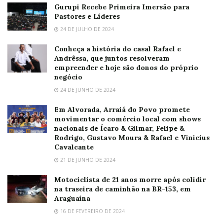
Gurupi Recebe Primeira Imersão para
Pastores e Líderes
24 DE JULHO DE 2024
Conheça a história do casal Rafael e
Andrêssa, que juntos resolveram
empreender e hoje são donos do próprio
negócio
24 DE JUNHO DE 2024
Em Alvorada, Arraiá do Povo promete
movimentar o comércio local com shows
nacionais de Ícaro & Gilmar, Felipe &
Rodrigo, Gustavo Moura & Rafael e Vinicius
Cavalcante
21 DE JUNHO DE 2024
Motociclista de 21 anos morre após colidir
na traseira de caminhão na BR-153, em
Araguaína
16 DE FEVEREIRO DE 2024