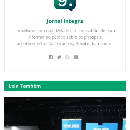
Jornal Integra
Jornalismo com objetividade e responsabilidade para
informar ao público sobre os principais
acontecimentos do Tocantins, Brasil e do mundo.
Leia
Também