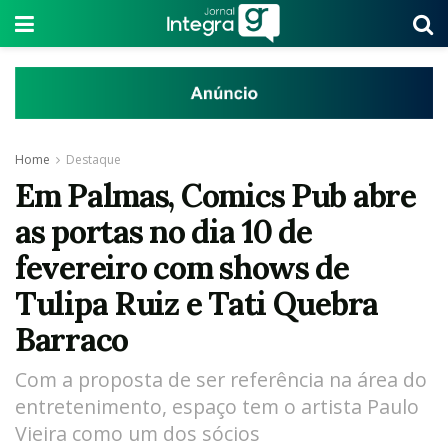
Home
Destaque
Em Palmas, Comics Pub abre
as portas no dia 10 de
fevereiro com shows de
Tulipa Ruiz e Tati Quebra
Barraco
Com a proposta de ser referência na área do
entretenimento, espaço tem o artista Paulo
Vieira como um dos sócios