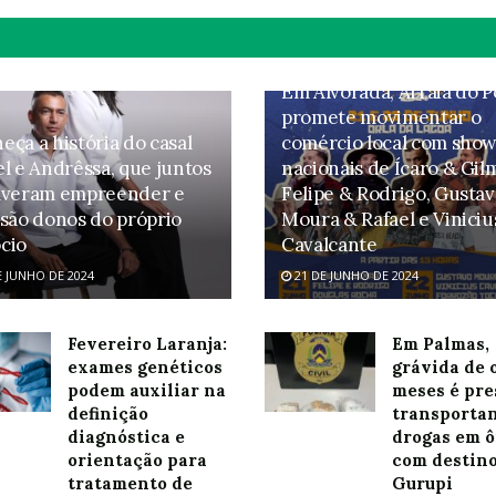
Em Alvorada, Arraiá do 
promete movimentar o
eça a história do casal
comércio local com sho
el e Andrêssa, que juntos
nacionais de Ícaro & Gil
lveram empreender e
Felipe & Rodrigo, Gusta
 são donos do próprio
Moura & Rafael e Viniciu
cio
Cavalcante
E JUNHO DE 2024
21 DE JUNHO DE 2024
Fevereiro Laranja:
Em Palmas,
exames genéticos
grávida de 
podem auxiliar na
meses é pre
definição
transporta
diagnóstica e
drogas em ô
orientação para
com destino
tratamento de
Gurupi