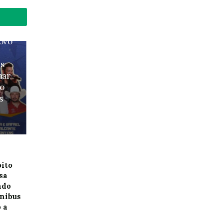
Povo
ws
mar,
vo
s
oito
sa
ndo
nibus
 a