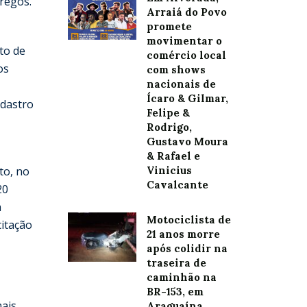
regos.
Arraiá do Povo
promete
movimentar o
to de
comércio local
os
com shows
nacionais de
Ícaro & Gilmar,
adastro
Felipe &
Rodrigo,
Gustavo Moura
& Rafael e
to, no
Vinicius
Cavalcante
20
a
Motociclista de
itação
21 anos morre
após colidir na
traseira de
caminhão na
BR-153, em
mais
Araguaína