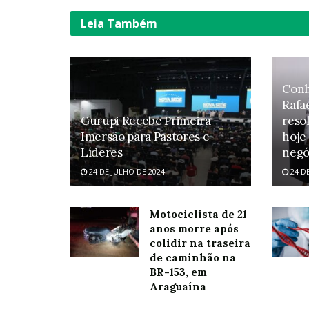
Leia
Também
Conh
Rafa
Gurupi Recebe Primeira
reso
Imersão para Pastores e
hoje
Líderes
negó
24 DE JULHO DE 2024
24 D
Motociclista de 21
anos morre após
colidir na traseira
de caminhão na
BR-153, em
Araguaína