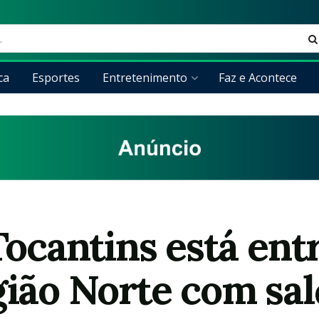
ca
Esportes
Entretenimento
Faz e Acontece
antins está entr
gião Norte com sal