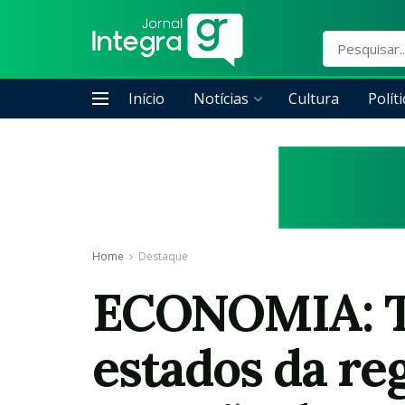
Início
Notícias
Cultura
Políti
Home
Destaque
ECONOMIA: Toc
estados da re