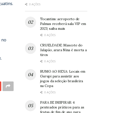
uatins.
0 AÇÕES
Tocantins: aeroporto de
Palmas receberá sala VIP em
2023; saiba mais
0 AÇÕES
o no
CRUELDADE: Mascote do
Jalapão, arara Nina é morta a
tiros
.
0 AÇÕES
RUMO AO HEXA: Locais em
Gurupi para assistir aos
jogos da seleção brasileira
na Copa
0 AÇÕES
PARA SE INSPIRAR: 4
penteados práticos para as
festas de fim de ano para