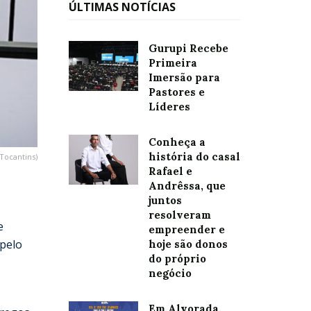
ÚLTIMAS NOTÍCIAS
Gurupi Recebe
Primeira
Imersão para
Pastores e
Líderes
Conheça a
história do casal
Tocantins)
Rafael e
Andrêssa, que
juntos
resolveram
e
empreender e
pelo
hoje são donos
do próprio
negócio
Em Alvorada,