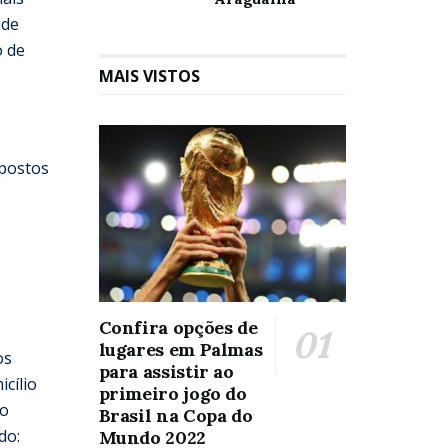
úde
o de
MAIS VISTOS
 postos
Confira opções de
lugares em Palmas
os
para assistir ao
cílio
primeiro jogo do
ão
Brasil na Copa do
do:
Mundo 2022