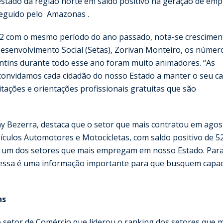
 estado da região norte em saldo positivo na geração de emp
 seguido pelo Amazonas .
 com o mesmo período do ano passado, nota-se crescimen
esenvolvimento Social (Setas), Zorivan Monteiro, os númer
ntins durante todo esse ano foram muito animadores. “As
onvidamos cada cidadão do nosso Estado a manter o seu c
itações e orientações profissionais gratuitas que são
y Bezerra, destaca que o setor que mais contratou em agos
ículos Automotores e Motocicletas, com saldo positivo de 5
e um dos setores que mais empregam em nosso Estado. Par
essa é uma informação importante para que busquem capac
ns
 setor de Comércio que liderou o ranking dos setores que 