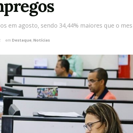
mpregos
gos em agosto, sendo 34,44% maiores que o me
2
em
Destaque
,
Notícias