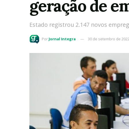
geração de e
Estado registrou 2.147 novos empre
Por
Jornal Integra
30 de setembro de 202