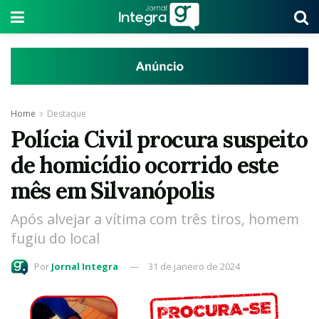
Home
Destaque
Polícia Civil procura suspeito
de homicídio ocorrido este
mês em Silvanópolis
Após alvejar a vítima com três tiros, homem
fugiu do local
Por
Jornal Integra
31 de janeiro de 2024