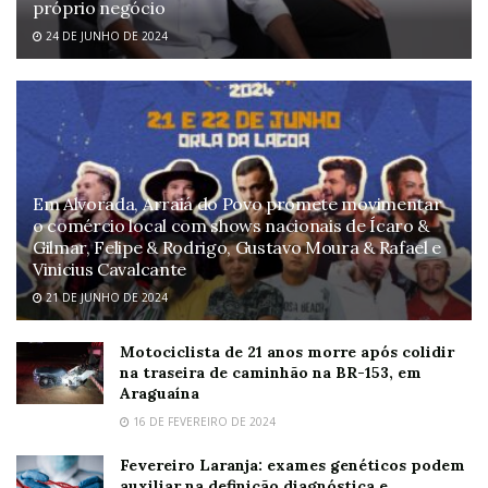
próprio negócio
24 DE JUNHO DE 2024
Em Alvorada, Arraiá do Povo promete movimentar
o comércio local com shows nacionais de Ícaro &
Gilmar, Felipe & Rodrigo, Gustavo Moura & Rafael e
Vinicius Cavalcante
21 DE JUNHO DE 2024
Motociclista de 21 anos morre após colidir
na traseira de caminhão na BR-153, em
Araguaína
16 DE FEVEREIRO DE 2024
Fevereiro Laranja: exames genéticos podem
auxiliar na definição diagnóstica e