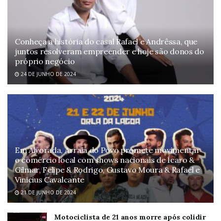
Conheça a história do casal Rafael e Andrêssa, que
juntos resolveram empreender e hoje são donos do
próprio negócio
24 DE JUNHO DE 2024
Em Alvorada, Arraiá do Povo promete movimentar
o comércio local com shows nacionais de Ícaro &
Gilmar, Felipe & Rodrigo, Gustavo Moura & Rafael e
Vinicius Cavalcante
21 DE JUNHO DE 2024
Motociclista de 21 anos morre após colidir