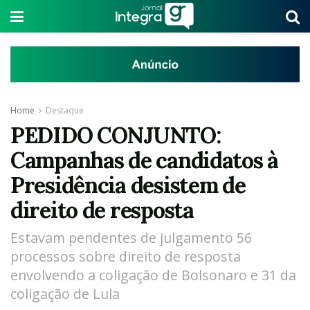
Home
Destaque
PEDIDO CONJUNTO:
Campanhas de candidatos à
Presidência desistem de
direito de resposta
Estavam pendentes de julgamento 56
processos sobre direito de resposta
envolvendo a coligação de Bolsonaro e 31 da
coligação de Lula