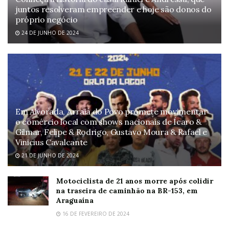
juntos resolveram empreender e hoje são donos do
próprio negócio
24 DE JUNHO DE 2024
Em Alvorada, Arraiá do Povo promete movimentar
o comércio local com shows nacionais de Ícaro &
Gilmar, Felipe & Rodrigo, Gustavo Moura & Rafael e
Vinicius Cavalcante
21 DE JUNHO DE 2024
Motociclista de 21 anos morre após colidir
na traseira de caminhão na BR-153, em
Araguaína
16 DE FEVEREIRO DE 2024